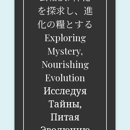
を探求し、進
化の糧とする
Exploring
Mystery,
Nourishing
Evolution
Исследуя
Тайны,
Питая
Эволюцию