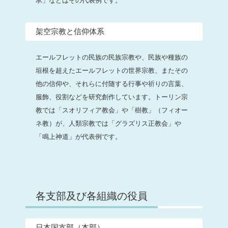
承」などはその代表例です。
架空宗教と信仰体系
エールフレットの民族の民族宗教や、民族や種族の
垣根を超えたエールフレットの世界宗教、またその
他の信仰や、それらに付随する行事や祈りの言葉、
服飾、役割などを研究創作しています。トーリン宗
教では「スオリフィア教会」や「樹教」（フィオー
ネ教）が、人類宗教では「グラズリス正教会」や
「鳴上神道」が代表例です。
各支部及び各組織の役員
日本国支部（本部）