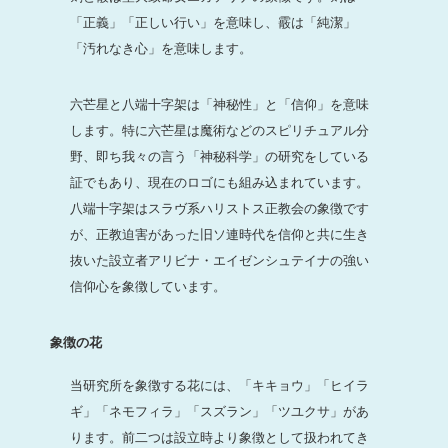
「正義」「正しい行い」を意味し、霰は「純潔」
「汚れなき心」を意味します。
六芒星と八端十字架は「神秘性」と「信仰」を意味
します。特に六芒星は魔術などのスピリチュアル分
野、即ち我々の言う「神秘科学」の研究をしている
証でもあり、現在のロゴにも組み込まれています。
八端十字架はスラヴ系ハリストス正教会の象徴です
が、正教迫害があった旧ソ連時代を信仰と共に生き
抜いた設立者アリビナ・エイゼンシュテイナの強い
信仰心を象徴しています。
象徴の花
当研究所を象徴する花には、「キキョウ」「ヒイラ
ギ」「ネモフィラ」「スズラン」「ツユクサ」があ
ります。前二つは設立時より象徴として扱われてき