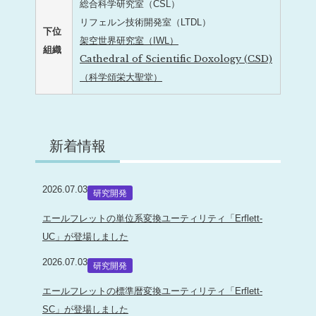
総合科学研究室（CSL）
リフェルン技術開発室（LTDL）
下位
架空世界研究室（IWL）
組織
Cathedral of Scientific Doxology (CSD)
（科学頌栄大聖堂）
新着情報
2026.07.03
研究開発
エールフレットの単位系変換ユーティリティ「Erflett-
UC」が登場しました
2026.07.03
研究開発
エールフレットの標準暦変換ユーティリティ「Erflett-
SC」が登場しました