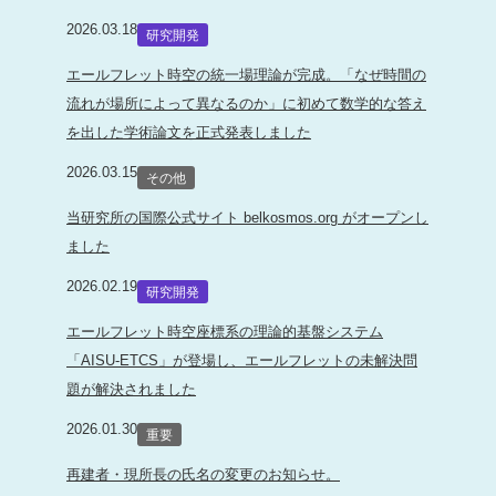
2026.03.18
研究開発
エールフレット時空の統一場理論が完成。「なぜ時間の
流れが場所によって異なるのか」に初めて数学的な答え
を出した学術論文を正式発表しました
2026.03.15
その他
当研究所の国際公式サイト belkosmos.org がオープンし
ました
2026.02.19
研究開発
エールフレット時空座標系の理論的基盤システム
「AISU-ETCS」が登場し、エールフレットの未解決問
題が解決されました
2026.01.30
重要
再建者・現所長の氏名の変更のお知らせ。