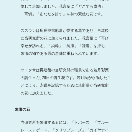
憶して追加しました。花言葉に「どこでも成功」
「可憐」「あなたを許す」を持つ素敵な花です。
スズランは所長汐留彩夏が愛する花であり、再建後
に当研究所の花に加えられました。花言葉に「再び
幸せが訪れる」「純粋」「純潔」「謙遜」を持ち、
象徴の物である霰の意味に重ねられています。
ツユクサは再建後の当研究所の職員である若月彩葉
の誕生日7月28日の誕生花です。若月氏が永眠したこ
とにより、永眠を記憶するために現所長が当研究所
の花に加えました。
象徴の石
当研究所を象徴する石には、「トパーズ」「ブルー
レースアゲート」「クリソプレーズ」「カイヤナイ